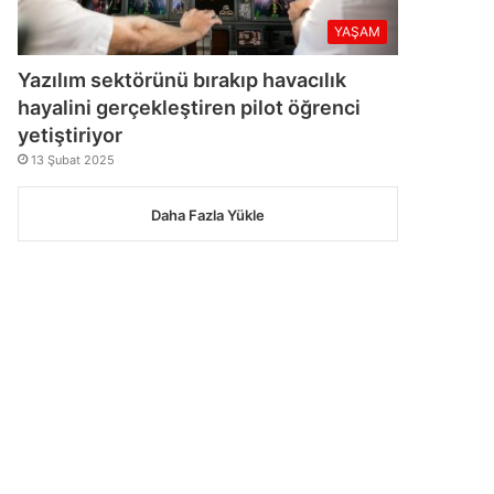
YAŞAM
Yazılım sektörünü bırakıp havacılık
hayalini gerçekleştiren pilot öğrenci
yetiştiriyor
13 Şubat 2025
Daha Fazla Yükle