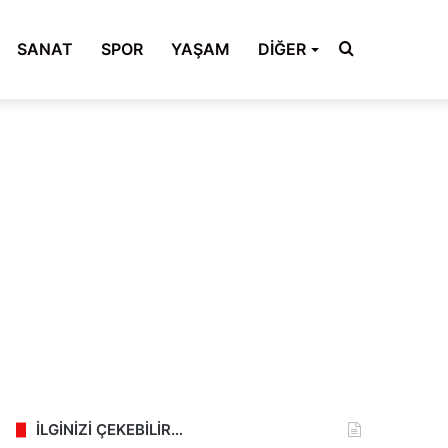
Arama
SANAT
SPOR
YAŞAM
DİĞER
yap
...
İLGİNİZİ ÇEKEBİLİR…