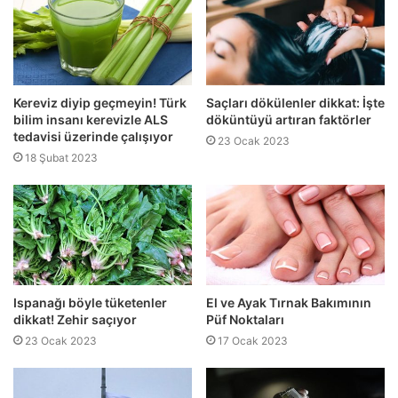
Kereviz diyip geçmeyin! Türk
Saçları dökülenler dikkat: İşte
bilim insanı kerevizle ALS
döküntüyü artıran faktörler
tedavisi üzerinde çalışıyor
23 Ocak 2023
18 Şubat 2023
Ispanağı böyle tüketenler
El ve Ayak Tırnak Bakımının
dikkat! Zehir saçıyor
Püf Noktaları
23 Ocak 2023
17 Ocak 2023