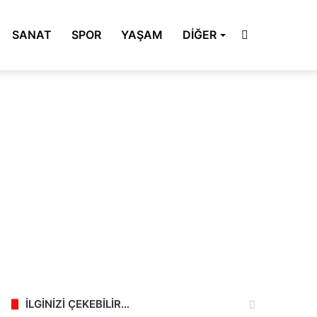
Arama
SANAT
SPOR
YAŞAM
DİĞER
yap
...
İLGİNİZİ ÇEKEBİLİR…