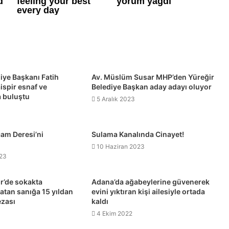
iye Başkanı Fatih
Av. Müslüm Susar MHP’den Yüreğir
spir esnaf ve
Belediye Başkan aday adayı oluyor
a buluştu
5 Aralık 2023
çam Deresi’ni
Sulama Kanalında Cinayet!
10 Haziran 2023
023
r’de sokakta
Adana’da ağabeylerine güvenerek
atan sanığa 15 yıldan
evini yıktıran kişi ailesiyle ortada
ezası
kaldı
4 Ekim 2022