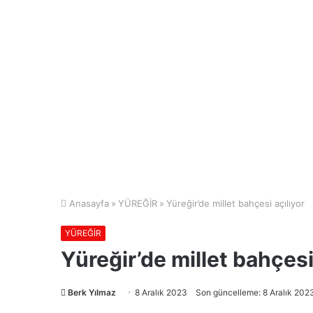
Anasayfa
»
YÜREĞİR
»
Yüreğir’de millet bahçesi açılıyor
YÜREĞİR
Yüreğir’de millet bahçesi
Berk Yılmaz
8 Aralık 2023
Son güncelleme: 8 Aralık 202