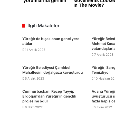
İlgili Makaleler
Yüreğir’de bıçaklanan genci yere
Yüreğir Beled
attılar
Mehmet Kocai
vatandaşlarl
11 Aralık 2023
7 Aralık 2023
Yüreğir Belediyesi Çamlıbel
Yüreğir, Sarı
Mahallesini doğalgaza kavuşturdu
Temizliyor
5 Aralık 2023
10 Haziran 2
Cumhurbaşkanı Recep Tayyip
Adana Yüreği
Erdoğan’dan Yüreğir’in gençlik
uyuşturucu s
projesine ödül
fazla hapis c
6 Ekim 2022
5 Ekim 2022